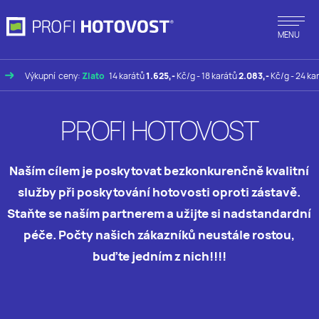
MENU
Výkupní ceny:
Zlato
14 karátů
1.625,-
Kč/g - 18 karátů
2.083,-
Kč/g - 24 karát
PROFI HOTOVOST
Naším cílem je poskytovat bezkonkurenčně kvalitní
služby při poskytování hotovosti oproti zástavě.
Staňte se naším partnerem a užijte si nadstandardní
péče. Počty našich zákazníků neustále rostou,
buďte jedním z nich!!!!