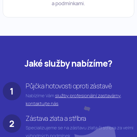
a podmínkami.
Jaké služby nabízíme?
Půjčka hotovosti oproti zástavě
Nabízíme Vám
služby profesionální zastavárny
,
kontaktujte nás
.
Zástava zlata a stříbra
Specializujeme se na zástavu zlata či stříbra za velmi
výhodných podmínek.