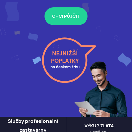
CHCI PŮJČIT
NEJNIŽŠÍ
POPLATKY
na českém trhu
Služby profesionální
VÝKUP ZLATA
zastavárny