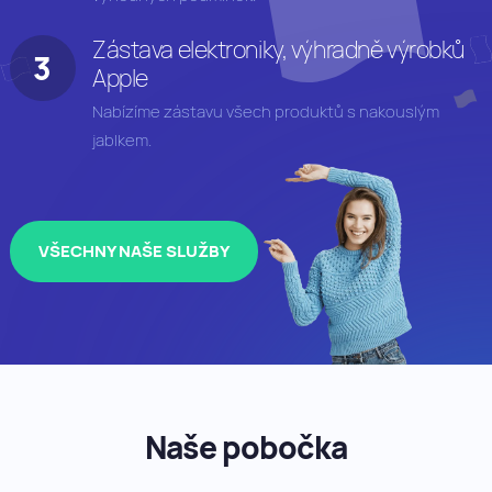
Zástava elektroniky, výhradně výrobků
Apple
Nabízíme zástavu všech produktů s nakouslým
jablkem.
VŠECHNY NAŠE SLUŽBY
Naše pobočka