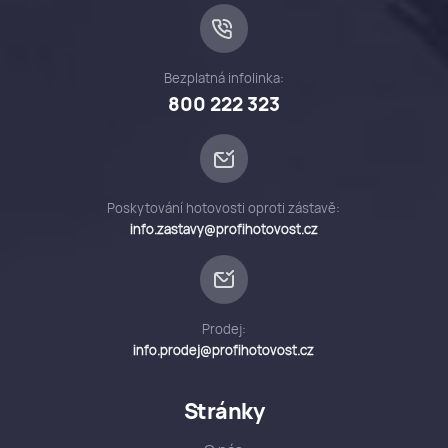
Bezplatná infolinka:
800 222 323
Poskytování hotovosti oproti zástavě:
info.zastavy@profihotovost.cz
Prodej:
info.prodej@profihotovost.cz
Stránky